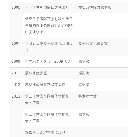
2005
ガーナ共和国駐日大使より
愛知万博協力感謝状
天皇皇后両陛下より秋の天皇
皇后両陛下の園遊会のご招待
にあずかる
2007
（財）日本食生活文化財団よ
食生活文化賞金賞
り
2009
世界パティスリー2009 大会
感謝状
2011
農林水産大臣
感謝状
2012
農林水産省食料産業局長
感謝状
2013
第二十六回全国菓子大博覧
特別功労賞
会・広島
第二十六回全国菓子大博覧
感謝状
会・広島
安倍晋三総理大臣により、