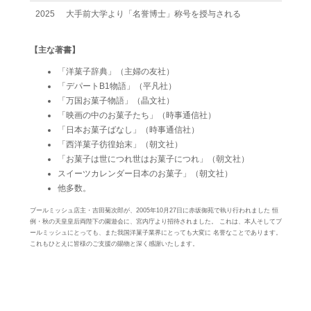
2025
大手前大学より「名誉博士」称号を授与される
【主な著書】
「洋菓子辞典」（主婦の友社）
「デパートB1物語」（平凡社）
「万国お菓子物語」（晶文社）
「映画の中のお菓子たち」（時事通信社）
「日本お菓子ばなし」（時事通信社）
「西洋菓子彷徨始末」（朝文社）
「お菓子は世につれ世はお菓子につれ」（朝文社）
スイーツカレンダー日本のお菓子」（朝文社）
他多数。
ブールミッシュ店主・吉田菊次郎が、2005年10月27日に赤坂御苑で執り行われました 恒
例・秋の天皇皇后両陛下の園遊会に、宮内庁より招待されました。 これは、本人そしてブ
ールミッシュにとっても、また我国洋菓子業界にとっても大変に 名誉なことであります。
これもひとえに皆様のご支援の賜物と深く感謝いたします。