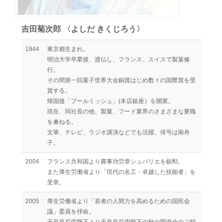
吉田菊次郎 〈よしだ きくじろう〉
1944
東京都生まれ。
明治大学卒業後、渡仏し、フランス、スイスで製菓修
行。
その間第一回菓子世界大会銅賞はじめ数々の国際賞を受
賞する。
帰国後「ブールミッシュ」(本店銀座）を開業。
現在、同社長の他、製菓、フード業界のさまざまな要職
を兼ねる。
文筆、テレビ、ラジオ講演などでも活躍。俳号は南舟
子。
2004
フランス共和国より農事功労章シュバリエを叙勲。
また厚生労働省より「現代の名工・卓越した技能者」を
受章。
2005
厚生労働省より「若者の人間力を高めるための国民会
議」委員を拝命。