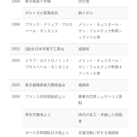
1994
東京都菓子学園
功労賞
ポルトガル製菓組合
銅メダル
1996
フランス・クリュブ・プロス
メリット・キュリネール・
ペール・モンタニエ
サン・フォルテュナ勲章シ
ュヴァリエ章
2001
(協)全日本洋菓子工業会
感謝状
2002
クラブ・ガストロノミック・
メリット・キュリネール・
プロスペール・モンタニエ
サン・フォルテュナ勲章オ
フィスィエ章
2003
東京都職業能力開発協会
感謝状
2004
フランス共和国政府より
農事功労章シュヴァリエ受
勲
厚生労働省より
現代の名工・卓越した技能
者
ガーナ共和国駐日大使より
支援活動に対する感謝状