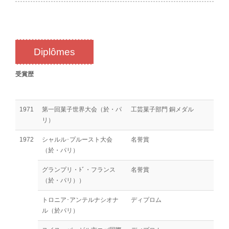
Diplômes
受賞歴
1971
第一回菓子世界大会（於・パ
工芸菓子部門 銅メダル
リ）
1972
シャルル･プルースト大会
名誉賞
（於・パリ）
グランプリ・ﾄﾞ・フランス
名誉賞
（於・パリ））
トロニア･アンテルナシオナ
ディプロム
ル（於パリ）