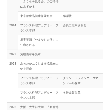
「さくらを見る会」のご招待
にあずかる
東京都食品健康保険組合
感謝状
2014
フランス料理アカデミー・フ
会員に推挙される
ランス本部
果実王国「やまなし大使」に
任命される
2022
黄綬褒章を受章
2023
あったかふくしま交流観光大
使を拝命
フランス料理アカデミー・フ
グラン・ドフィシエ・コマ
ランス本部
ンド―ル受章
フランス料理アカデミー・フ
名誉金賞受章
ランス本部
2025
大阪・大手前大学 「名誉博