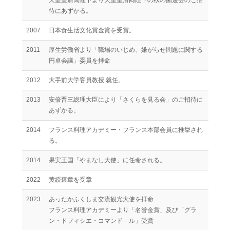
天皇皇后両陛下より天皇皇后両陛下の秋の園遊会のご招
待にあずかる。
2007
日本食生活文化賞金賞を受賞。
2011
厚生労働省より「職場のいじめ、嫌がらせ問題に関する
円卓会議」委員を拝命
2012
大手前大学客員教授 就任。
2013
安倍晋三総理大臣により「さくらを見る会」のご招待に
あずかる。
2014
フランス料理アカデミー・フランス本部会員に推挙され
る。
2014
果実王国「やまなし大使」に任命される。
2022
黄綬褒章を受章
2023
あったかふくしま交流観光大使を拝命
フランス料理アカデミーより「名誉金賞」及び「グラ
ン・ドフィシエ・コマンド―ル」受賞