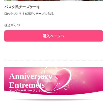
バスク風チーズケーキ
口の中でとろける濃厚なチーズの食感。
税込￥2,700
購入ページへ
Anniversary
Entremets
アニヴァーサリー アントルメ