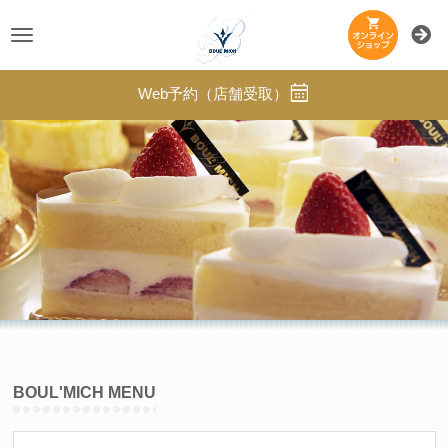
Toggle
navigation
Web予約（店舗受取）
BOUL'MICH MENU