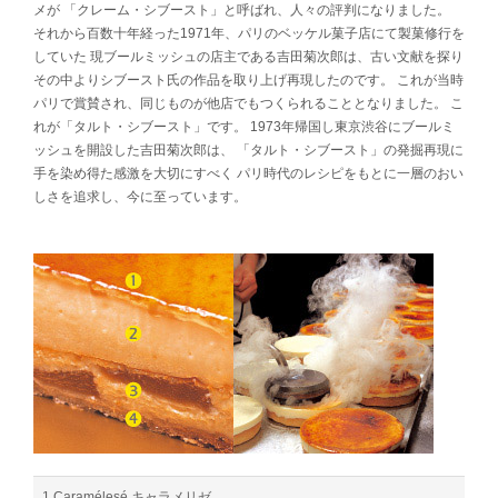
メが 「クレーム・シブースト」と呼ばれ、人々の評判になりました。
それから百数十年経った1971年、パリのベッケル菓子店にて製菓修行を
していた 現ブールミッシュの店主である吉田菊次郎は、古い文献を探り
その中よりシブースト氏の作品を取り上げ再現したのです。 これが当時
パリで賞賛され、同じものが他店でもつくられることとなりました。 こ
れが「タルト・シブースト」です。 1973年帰国し東京渋谷にブールミ
ッシュを開設した吉田菊次郎は、 「タルト・シブースト」の発掘再現に
手を染め得た感激を大切にすべく パリ時代のレシピをもとに一層のおい
しさを追求し、今に至っています。
1.Caramélesé キャラメリゼ