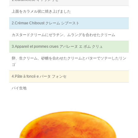
上面をカラメル状に焼き上げました
2.Crèmae Chiboust クレーム シブースト
カスタードクリームにゼラチン、ムラングを合わせたクリーム
3.Appareil et pommes crues アパレーヌ エ ボム クリュ
卵、生クリーム、砂糖を合わせたクリームとバターでソテーしたリン
ゴ
4.Pâte à foncé e パータ フォンセ
パイ生地