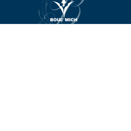
BOUL'MICH｜
ブールミッシュ
焼き菓子
アントルメ＆プティガトー
コンフィズリー
ブライダル
お菓子教室
コース案内
アクセス