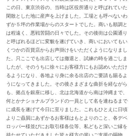
この日、東京渋谷の、当時は区役所通りと呼ばれていた
閑散とした地に産声を上げました。工場とも呼べないわ
ずか５坪の作業場からのスタートでした。商いも順調と
は程遠く、悪戦苦闘の日々でした。その後街は公園通り
と呼ばれるほどに変貌を遂げていき、商いにおいてもい
くつかの百貨店からお声掛けをいただくようになりまし
た。只ここでも出店しては撤退と、試練の時を過ごしま
したが、そのうちに徐々にお客様方にもお認めいただけ
るようになり、各地より身に余る出店のご要請も賜るよ
うになってきました。その後さまざまな曲折を経ながら
も、拠点を銀座に移し、北は北海道から南は沖縄まで、
何とかナショナルブランドの一員として名を連ねるまで
に成長を遂げて今日に至りました。これもひとえに日頃
よりご贔屓にあずかるお客様はもとよりのこと、各デベ
ロッパー様並びにお取引様各位等、私どもと深いご縁を
持たせていただきました皆々様方の篤いご支援の賜物