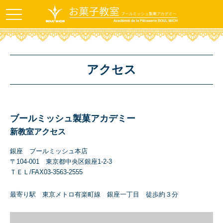
お申し込みはコチラ：
044-280-9457
（ブールミッ
BOUL'MICH
シュ 担当：村松）
TOP
t
o
g
g
l
e
n
a
アクセス
v
i
g
a
t
i
o
n
ブールミッシュ製菓アカデミー
新教室アクセス
銀座 ブールミッシュ本店
〒104-001 東京都中央区銀座1-2-3
ＴＥＬ/FAX03-3563-2555
最寄り駅 東京メトロ有楽町線 銀座一丁目 徒歩約３分